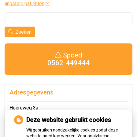
angstige patiënten
Zoeken
Spoed
0562-449444
Adresgegevens
Heereweg 3a
8891 HS Midsland
Deze website gebruikt cookies
Tel:
0562-449444
Wij gebruiken noodzakelijke cookies zodat deze
E-mail:
info@tandartsterschelling.nl
website goed kan werken. Voor analytische