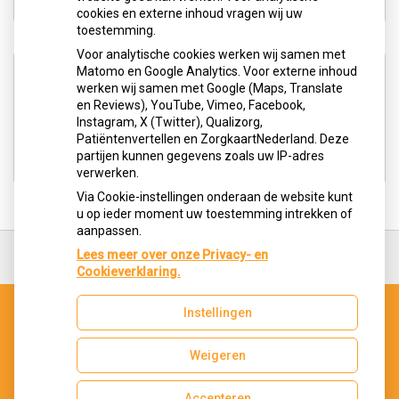
cookies en externe inhoud vragen wij uw
toestemming.
Voor analytische cookies werken wij samen met
Aangesloten bij:
Matomo en Google Analytics. Voor externe inhoud
werken wij samen met Google (Maps, Translate
en Reviews), YouTube, Vimeo, Facebook,
Instagram, X (Twitter), Qualizorg,
Patiëntenvertellen en ZorgkaartNederland. Deze
partijen kunnen gegevens zoals uw IP-adres
verwerken.
Via Cookie-instellingen onderaan de website kunt
u op ieder moment uw toestemming intrekken of
aanpassen.
Ga
terug
Lees meer over onze Privacy- en
naar
Cookieverklaring.
de
bovenkant
Instellingen
van
Uw Zorg Online
|
Beheer
de
website
Weigeren
Accepteren