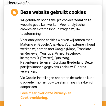
Heereweg 3a
8891 HS Midsland
Deze website gebruikt cookies
Tel:
0562-449444
Wij gebruiken noodzakelijke cookies zodat deze
E-mail:
info@tandartsterschelling.nl
website goed kan werken. Voor analytische
cookies en externe inhoud vragen wij uw
toestemming.
Voor analytische cookies werken wij samen met
Aangesloten bij:
Matomo en Google Analytics. Voor externe inhoud
werken wij samen met Google (Maps, Translate
en Reviews), YouTube, Vimeo, Facebook,
Instagram, X (Twitter), Qualizorg,
Patiëntenvertellen en ZorgkaartNederland. Deze
partijen kunnen gegevens zoals uw IP-adres
verwerken.
Via Cookie-instellingen onderaan de website kunt
u op ieder moment uw toestemming intrekken of
aanpassen.
Ga
terug
Lees meer over onze Privacy- en
naar
Cookieverklaring.
de